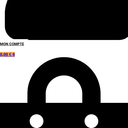
MON COMPTE
0,00
€
0