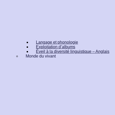
Langage et phonologie
Exploitation d’albums
Éveil à la diversité linguistique – Anglais
Monde du vivant