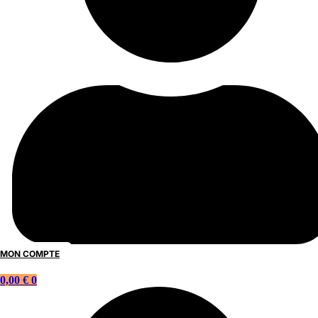
MON COMPTE
0,00
€
0