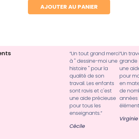
AJOUTER AU PANIER
ents
“Un tout grand merci
“Un trav
à " dessine-moi une
grande 
histoire " pour la
une aid
qualité de son
pour mo
travail. Les enfants
en mate
sont ravis et c'est
de nom
une aide précieuse
années
pour tous les
élémenta
enseignants.”
Virginie
Cécile