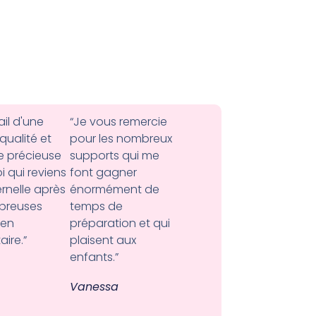
ail d'une
“Je vous remercie
qualité et
pour les nombreux
e précieuse
supports qui me
i qui reviens
font gagner
rnelle après
énormément de
breuses
temps de
 en
préparation et qui
ire.”
plaisent aux
enfants.”
Vanessa