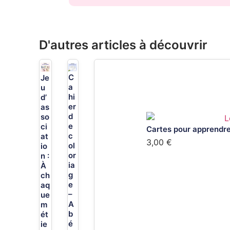
D'autres articles à découvrir
C
Je
a
u
hi
d’
er
as
d
so
e
ci
Cartes pour apprendre 
c
at
3,00
€
ol
io
or
n :
ia
À
g
ch
e
aq
–
ue
A
m
b
ét
é
ie