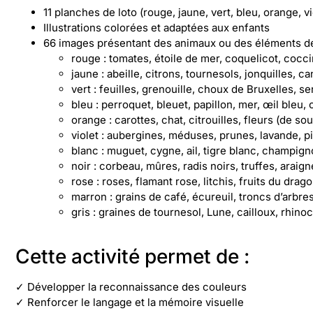
11 planches de loto (rouge, jaune, vert, bleu, orange, v
Illustrations colorées et adaptées aux enfants
66 images présentant des animaux ou des éléments de 
rouge : tomates, étoile de mer, coquelicot, coccine
jaune : abeille, citrons, tournesols, jonquilles, c
vert : feuilles, grenouille, choux de Bruxelles, 
bleu : perroquet, bleuet, papillon, mer, œil bleu, c
orange : carottes, chat, citrouilles, fleurs (de s
violet : aubergines, méduses, prunes, lavande, pi
blanc : muguet, cygne, ail, tigre blanc, champign
noir : corbeau, mûres, radis noirs, truffes, araig
rose : roses, flamant rose, litchis, fruits du drag
marron : grains de café, écureuil, troncs d’arbres
gris : graines de tournesol, Lune, cailloux, rhin
Cette activité permet de :
✓ Développer la reconnaissance des couleurs
✓ Renforcer le langage et la mémoire visuelle