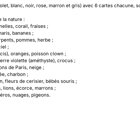
iolet, blanc, noir, rose, marron et gris) avec 6 cartes chacune, so
la nature :
lles, corail, fraises ;
anaris, bananes ;
serpents, pommes, herbe ;
iel ;
oucis), oranges, poisson clown ;
erre violette (améthyste), crocus ;
ons de Paris, neige ;
née, charbon ;
on, fleurs de cerisier, bébés souris ;
, lions, écorce, marrons ;
océros, nuages, pigeons.