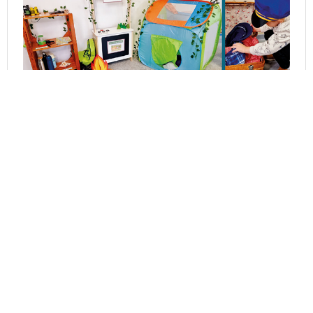
Découvrez mon livre : 5 espaces de jeu pour apprendre
en jouant en PS et MS.
Voir sur Amazon
Suivez-moi
Accueil
Boutique
En tant que
Mentions
Partenaire
légales
Ressources