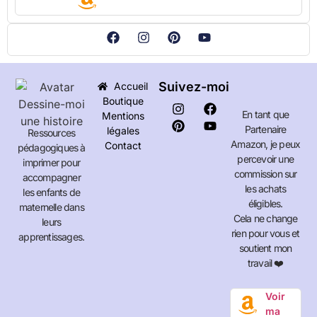
Suivez-moi
Accueil
Boutique
En tant que
Mentions
Partenaire
légales
Ressources
Amazon, je peux
Contact
pédagogiques à
percevoir une
imprimer pour
commission sur
accompagner
les achats
les enfants de
éligibles.
maternelle dans
Cela ne change
leurs
rien pour vous et
apprentissages.
soutient mon
travail ❤️
Voir
ma