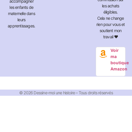
accompagner
les achats
les enfants de
éligibles.
maternelle dans
Cela ne change
leurs
rien pour vous et
apprentissages.
soutient mon
travail ❤️
Voir
ma
boutique
Amazon
© 2026 Dessine-moi une histoire – Tous droits réservés