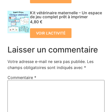
Kit vétérinaire maternelle – Un espace
de jeu complet prêt à imprimer
4,80
€
VOIR L'ACTIVITÉ
Laisser un commentaire
Votre adresse e-mail ne sera pas publiée.
Les
champs obligatoires sont indiqués avec
*
Commentaire
*