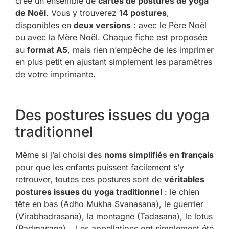
créé un ensemble de
cartes de postures de yoga
de Noël
. Vous y trouverez
14 postures
,
disponibles en
deux versions
: avec le Père Noël
ou avec la Mère Noël. Chaque fiche est proposée
au
format A5
, mais rien n’empêche de les imprimer
en plus petit en ajustant simplement les paramètres
de votre imprimante.
Des postures issues du yoga
traditionnel
Même si j’ai choisi des
noms simplifiés en français
pour que les enfants puissent facilement s’y
retrouver, toutes ces postures sont de
véritables
postures issues du yoga traditionnel
: le chien
tête en bas (Adho Mukha Svanasana), le guerrier
(Virabhadrasana), la montagne (Tadasana), le lotus
(Padmasana)… Les appellations ont simplement été