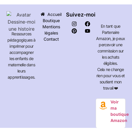
Suivez-moi
Accueil
Boutique
En tant que
Mentions
Partenaire
légales
Ressources
Amazon, je peux
Contact
pédagogiques à
percevoir une
imprimer pour
commission sur
accompagner
les achats
les enfants de
éligibles.
maternelle dans
Cela ne change
leurs
rien pour vous et
apprentissages.
soutient mon
travail ❤️
Voir
ma
boutique
Amazon