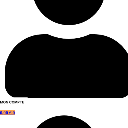
MON COMPTE
0,00
€
0