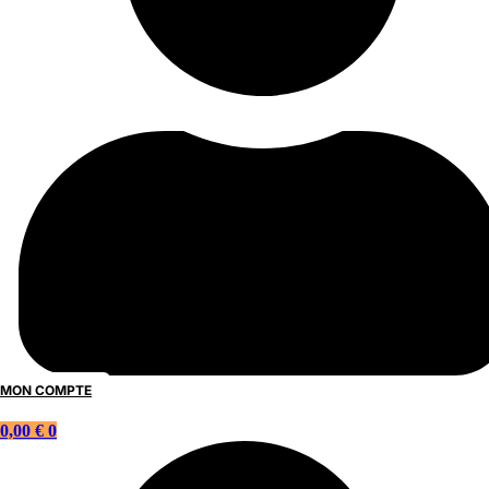
MON COMPTE
0,00
€
0