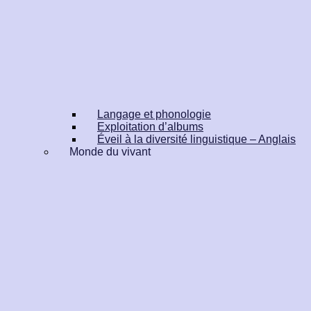
Langage et phonologie
Exploitation d’albums
Éveil à la diversité linguistique – Anglais
Monde du vivant