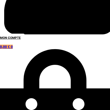
MON COMPTE
0,00
€
0