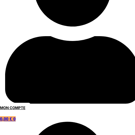
MON COMPTE
0,00
€
0