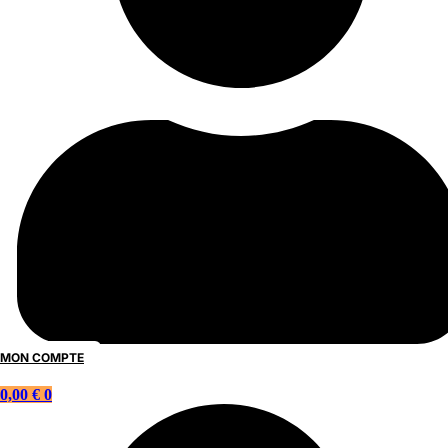
MON COMPTE
0,00
€
0