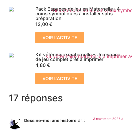
Pack Espaces de jeu en Maternelle : 4
coins symboliques à installer sans
préparation
12,00
€
VOIR L'ACTIVITÉ
Kit vétérinaire maternelle – Un espace
de jeu complet prêt à imprimer
4,80
€
VOIR L'ACTIVITÉ
17 réponses
3 novembre 2025 à
Dessine-moi une histoire
dit :