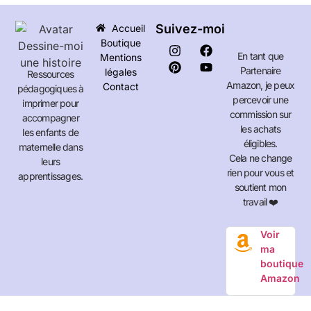
Suivez-moi
Accueil
Boutique
En tant que
Mentions
Partenaire
légales
Ressources
Amazon, je peux
Contact
pédagogiques à
percevoir une
imprimer pour
commission sur
accompagner
les achats
les enfants de
éligibles.
maternelle dans
Cela ne change
leurs
rien pour vous et
apprentissages.
soutient mon
travail ❤️
Voir
ma
boutique
Amazon