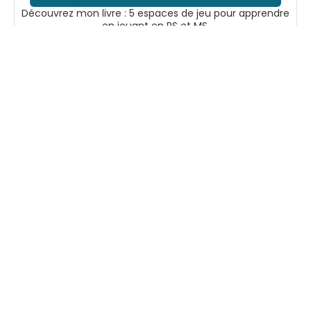
Découvrez mon livre : 5 espaces de jeu pour apprendre
en jouant en PS et MS.
Voir sur Amazon
Suivez-moi
Accueil
Boutique
En tant que
Mentions
Partenaire
légales
Ressources
Amazon, je peux
Contact
pédagogiques à
percevoir une
imprimer pour
commission sur
accompagner
les achats
les enfants de
éligibles.
maternelle dans
Cela ne change
leurs
rien pour vous et
apprentissages.
soutient mon