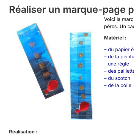
Réaliser un marque-page po
Voici la mar
pères. Un cad
Matériel
:
– du papier é
– de la peint
– une règle
– des paillett
– du scotch
– de la colle
Réalisation
: