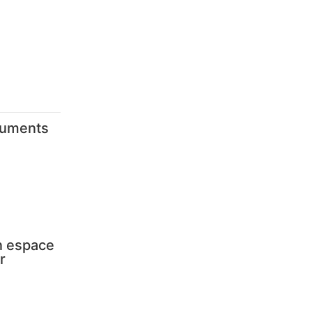
numents
Un espace
r