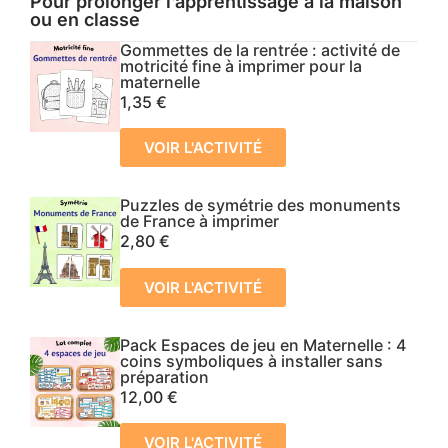
Pour prolonger l’apprentissage à la maison
ou en classe
Gommettes de la rentrée : activité de
motricité fine à imprimer pour la
maternelle
1,35
€
VOIR L'ACTIVITÉ
Puzzles de symétrie des monuments
de France à imprimer
2,80
€
VOIR L'ACTIVITÉ
Pack Espaces de jeu en Maternelle : 4
coins symboliques à installer sans
préparation
12,00
€
VOIR L'ACTIVITÉ