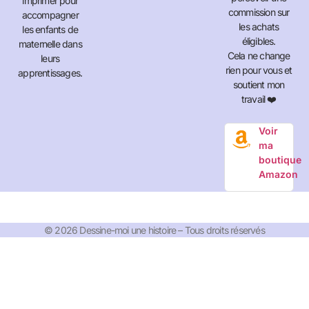
imprimer pour
commission sur
accompagner
les achats
les enfants de
éligibles.
maternelle dans
Cela ne change
leurs
rien pour vous et
apprentissages.
soutient mon
travail ❤️
Voir
ma
boutique
Amazon
© 2026 Dessine-moi une histoire – Tous droits réservés