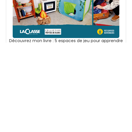
Découvrez mon livre : 5 espaces de jeu pour apprendre
en jouant en PS et MS.
Voir sur Amazon
Suivez-moi
Accueil
Boutique
En tant que
Mentions
Partenaire
légales
Ressources
Amazon, je peux
Contact
pédagogiques à
percevoir une
imprimer pour