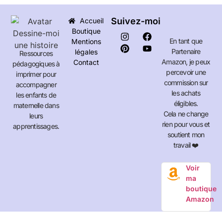
Suivez-moi
Accueil
Boutique
En tant que
Mentions
Partenaire
légales
Ressources
Amazon, je peux
Contact
pédagogiques à
percevoir une
imprimer pour
commission sur
accompagner
les achats
les enfants de
éligibles.
maternelle dans
Cela ne change
leurs
rien pour vous et
apprentissages.
soutient mon
travail ❤️
Voir
ma
boutique
Amazon