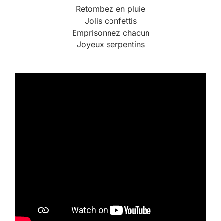
Retombez en pluie
Jolis confettis
Emprisonnez chacun
Joyeux serpentins