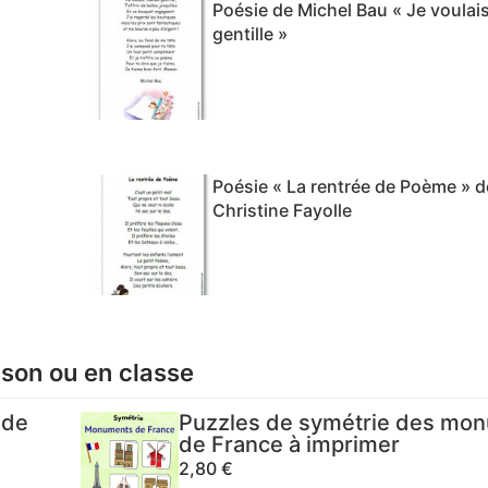
Poésie de Michel Bau « Je voula
gentille »
Poésie « La rentrée de Poème » d
Christine Fayolle
ison ou en classe
 de
Puzzles de symétrie des mo
de France à imprimer
2,80
€