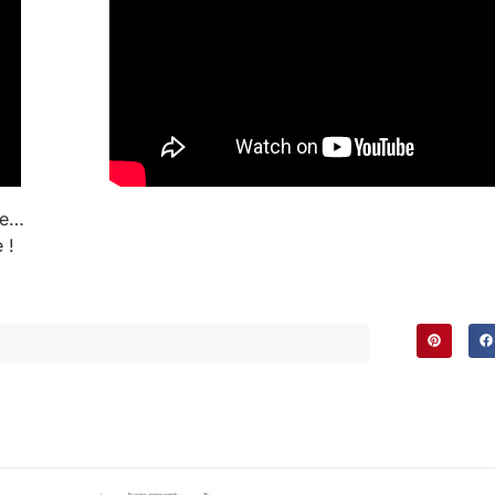
he…
 !