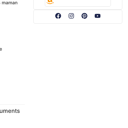
is maman
e
numents