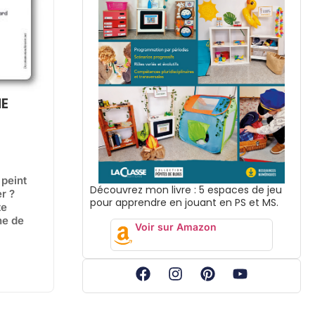
NE
 peint
Découvrez mon livre : 5 espaces de jeu
er ?
pour apprendre en jouant en PS et MS.
te
ne de
Voir sur Amazon