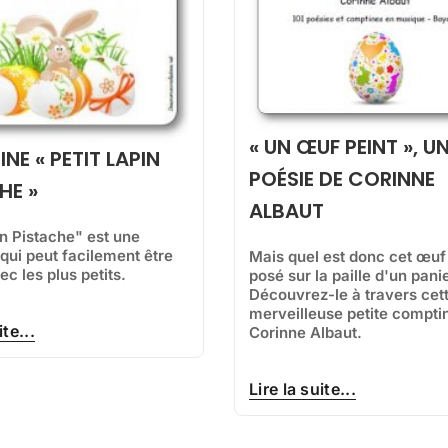
« UN ŒUF PEINT », U
NE « PETIT LAPIN
POÉSIE DE CORINNE
HE »
ALBAUT
in Pistache" est une
qui peut facilement être
Mais quel est donc cet œuf
c les plus petits.
posé sur la paille d'un pani
Découvrez-le à travers cet
merveilleuse petite compti
ite...
Corinne Albaut.
Lire la suite...