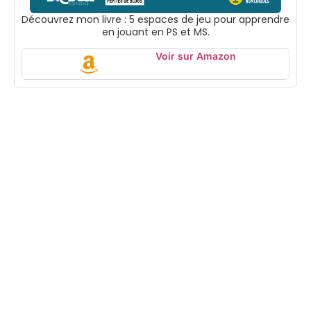
Découvrez mon livre : 5 espaces de jeu pour apprendre
en jouant en PS et MS.
Voir sur Amazon
Suivez-moi
Accueil
Boutique
En tant que
Mentions
Partenaire
légales
Ressources
Amazon, je peux
Contact
pédagogiques à
percevoir une
imprimer pour
commission sur
accompagner
les achats
les enfants de
éligibles.
maternelle dans
Cela ne change
leurs
rien pour vous et
apprentissages.