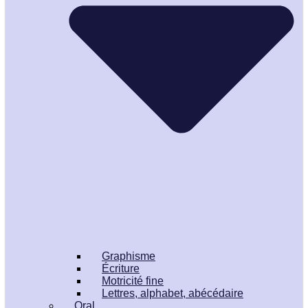
Graphisme
Écriture
Motricité fine
Lettres, alphabet, abécédaire
Oral