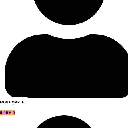
MON COMPTE
0,00
€
0