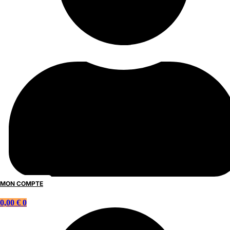
MON COMPTE
0,00
€
0