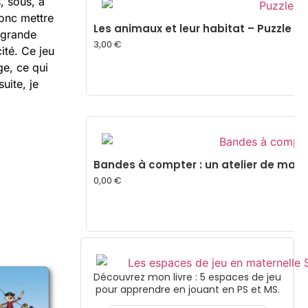
, sous, à
donc mettre
Les animaux et leur habitat – Puzzle d
 grande
3,00
€
ité. Ce jeu
ge, ce qui
uite, je
Bandes à compter : un atelier de mani
0,00
€
Découvrez mon livre : 5 espaces de jeu
pour apprendre en jouant en PS et MS.