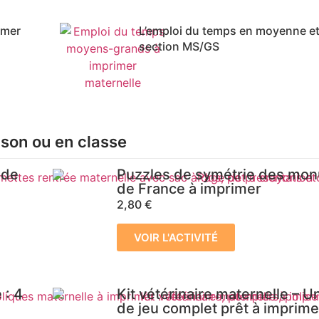
imer
L’emploi du temps en moyenne e
section MS/GS
ison ou en classe
 de
Puzzles de symétrie des mo
de France à imprimer
2,80
€
VOIR L'ACTIVITÉ
 : 4
Kit vétérinaire maternelle – 
de jeu complet prêt à imprime