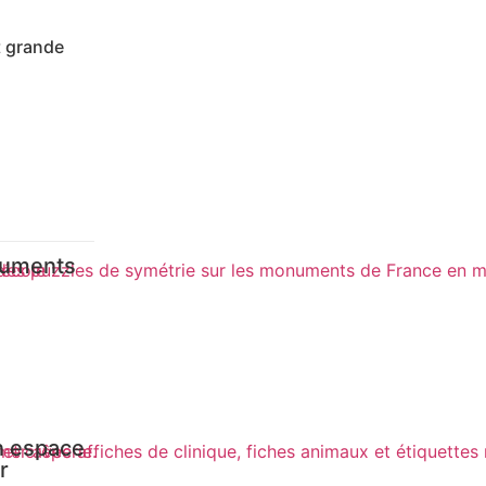
t grande
numents
Un espace
r