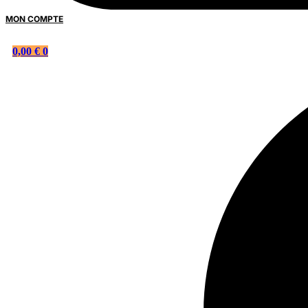
MON COMPTE
0,00
€
0