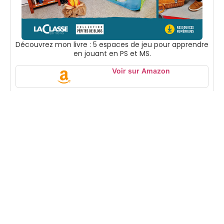
Découvrez mon livre : 5 espaces de jeu pour apprendre
en jouant en PS et MS.
Voir sur Amazon
Suivez-moi
Accueil
Boutique
En tant que
Mentions
Partenaire
légales
Ressources
Amazon, je peux
Contact
pédagogiques à
percevoir une
imprimer pour
commission sur
accompagner
les achats
les enfants de