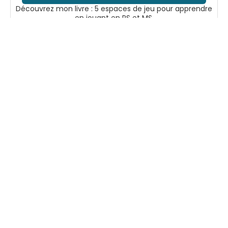
Découvrez mon livre : 5 espaces de jeu pour apprendre
en jouant en PS et MS.
Voir sur Amazon
Suivez-moi
Accueil
Boutique
En tant que
Mentions
Partenaire
légales
Ressources
Amazon, je peux
Contact
pédagogiques à
percevoir une
imprimer pour
commission sur
accompagner
les achats
les enfants de
éligibles.
maternelle dans
Cela ne change
leurs
rien pour vous et
apprentissages.
soutient mon