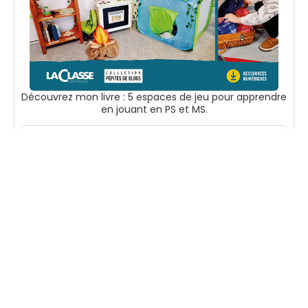
Découvrez mon livre : 5 espaces de jeu pour apprendre
en jouant en PS et MS.
Voir sur Amazon
Suivez-moi
Accueil
Boutique
En tant que
Mentions
Partenaire
légales
Ressources
Amazon, je peux
Contact
pédagogiques à
percevoir une
imprimer pour