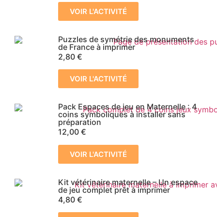
VOIR L'ACTIVITÉ
Puzzles de symétrie des monuments
de France à imprimer
2,80
€
VOIR L'ACTIVITÉ
Pack Espaces de jeu en Maternelle : 4
coins symboliques à installer sans
préparation
12,00
€
VOIR L'ACTIVITÉ
Kit vétérinaire maternelle – Un espace
de jeu complet prêt à imprimer
4,80
€