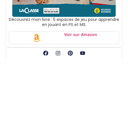
Découvrez mon livre : 5 espaces de jeu pour apprendre
en jouant en PS et MS.
Voir sur Amazon
Suivez-moi
Accueil
Boutique
En tant que
Mentions
Partenaire
légales
Ressources
Amazon, je peux
Contact
pédagogiques à
percevoir une
imprimer pour
commission sur
accompagner
les achats
les enfants de
éligibles.
maternelle dans