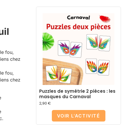
uil
 le fou,
viens chez
 le fou,
viens chez
Puzzles de symétrie 2 pièces : les
masques du Carnaval
e
2,90
€
.
e
VOIR L'ACTIVITÉ
c.