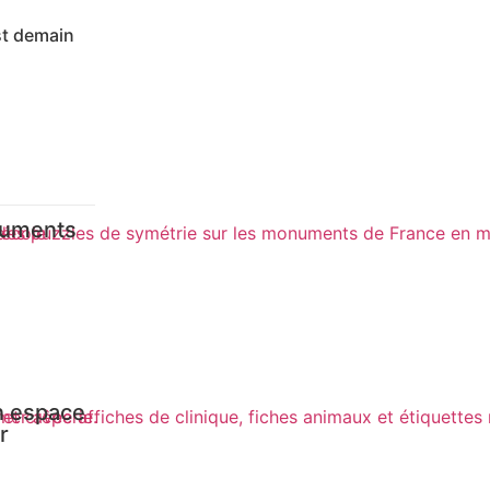
st demain
numents
Un espace
r