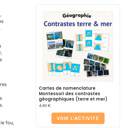
,
es
.
s
,
s
res
Cartes de nomenclature
Montessori des contrastes
s
géographiques (terre et mer)
s.
4,90
€
VOIR L'ACTIVITÉ
 le fou,