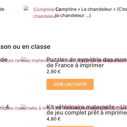
de
Comptine « La chandeleur » (C’e
la chandeleur …)
ison ou en classe
 de
Puzzles de symétrie des mo
de France à imprimer
2,80
€
VOIR L'ACTIVITÉ
 : 4
Kit vétérinaire maternelle – 
de jeu complet prêt à imprime
4,80
€