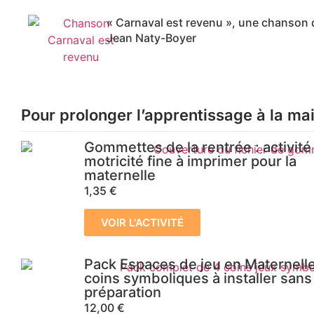
« Carnaval est revenu », une chanson 
Jean Naty-Boyer
Pour prolonger l’apprentissage à la ma
Gommettes de la rentrée : activité
motricité fine à imprimer pour la
maternelle
1,35
€
VOIR L'ACTIVITÉ
Pack Espaces de jeu en Maternelle
coins symboliques à installer sans
préparation
12,00
€