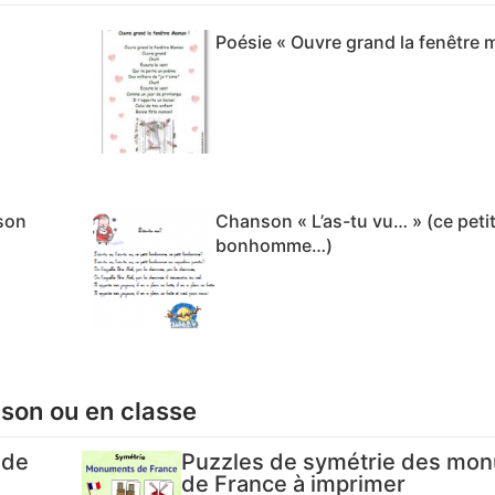
Poésie « Ouvre grand la fenêtre 
son
Chanson « L’as-tu vu… » (ce peti
bonhomme…)
ison ou en classe
 de
Puzzles de symétrie des mo
de France à imprimer