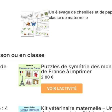
Un élevage de chenilles et de pap
classe de maternelle
ison ou en classe
 de
Puzzles de symétrie des mo
de France à imprimer
2,80
€
VOIR L'ACTIVITÉ
 : 4
Kit vétérinaire maternelle – 