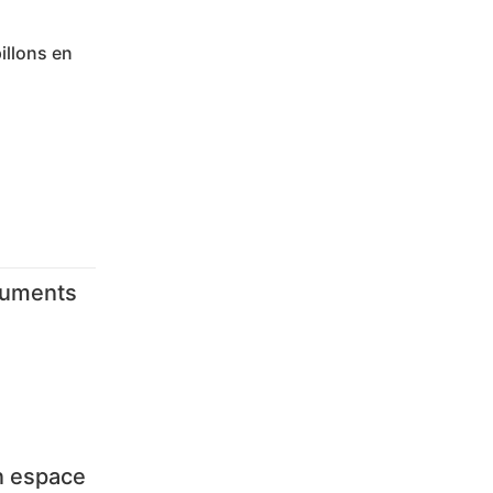
illons en
numents
Un espace