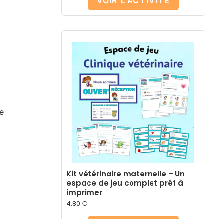
VOIR L'ACTIVITÉ
e
Kit vétérinaire maternelle – Un
espace de jeu complet prêt à
imprimer
4,80
€