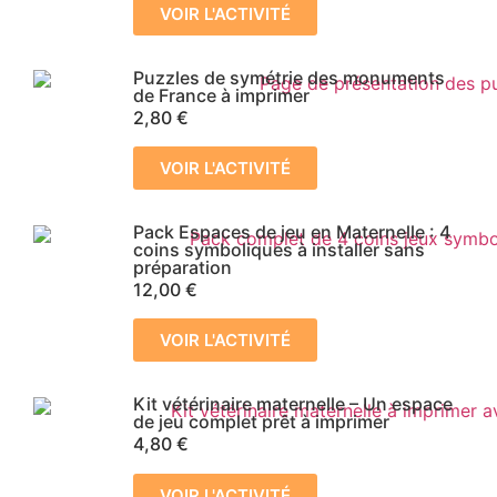
VOIR L'ACTIVITÉ
Puzzles de symétrie des monuments
de France à imprimer
2,80
€
VOIR L'ACTIVITÉ
Pack Espaces de jeu en Maternelle : 4
coins symboliques à installer sans
préparation
12,00
€
VOIR L'ACTIVITÉ
Kit vétérinaire maternelle – Un espace
de jeu complet prêt à imprimer
4,80
€
VOIR L'ACTIVITÉ