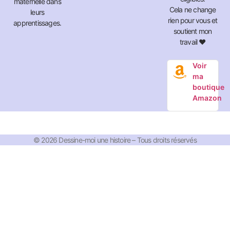
maternelle dans
Cela ne change
leurs
rien pour vous et
apprentissages.
soutient mon
travail ❤️
Voir
ma
boutique
Amazon
© 2026 Dessine-moi une histoire – Tous droits réservés