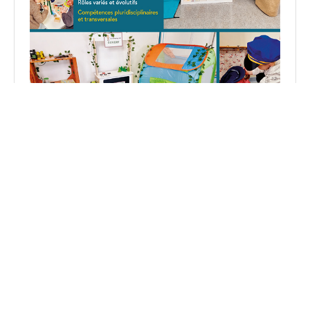
Découvrez mon livre : 5 espaces de jeu pour apprendre
en jouant en PS et MS.
Voir sur Amazon
Suivez-moi
Accueil