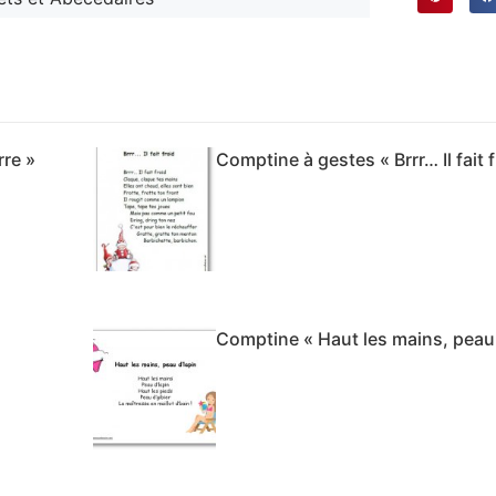
rre »
Comptine à gestes « Brrr… Il fait f
Comptine « Haut les mains, peau 