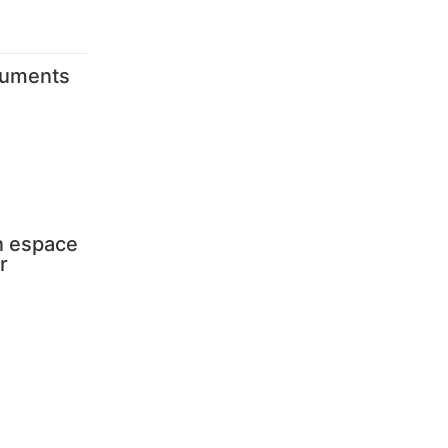
numents
Un espace
r