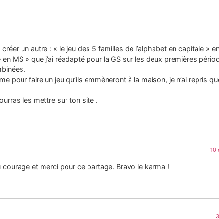
 créer un autre : « le jeu des 5 familles de l’alphabet en capitale » en 
e en MS » que j’ai réadapté pour la GS sur les deux premières périod
ombinées.
ême pour faire un jeu qu’ils emmèneront à la maison, je n’ai repris q
pourras les mettre sur ton site .
10 
eau courage et merci pour ce partage. Bravo le karma !
3