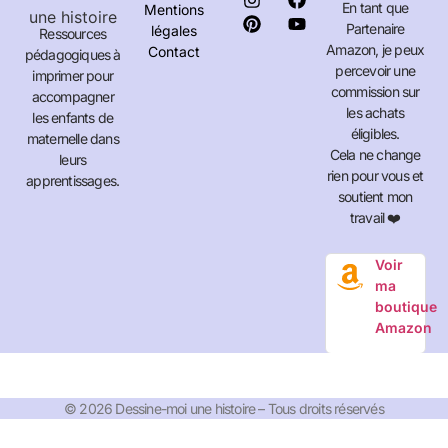
En tant que
Mentions
Partenaire
légales
Ressources
Amazon, je peux
Contact
pédagogiques à
percevoir une
imprimer pour
commission sur
accompagner
les achats
les enfants de
éligibles.
maternelle dans
Cela ne change
leurs
rien pour vous et
apprentissages.
soutient mon
travail ❤️
Voir
ma
boutique
Amazon
© 2026 Dessine-moi une histoire – Tous droits réservés