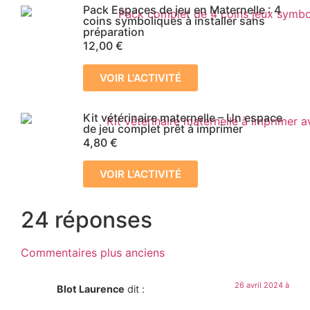
Pack Espaces de jeu en Maternelle : 4
coins symboliques à installer sans
préparation
12,00
€
VOIR L'ACTIVITÉ
Kit vétérinaire maternelle – Un espace
de jeu complet prêt à imprimer
4,80
€
VOIR L'ACTIVITÉ
24 réponses
Commentaires plus anciens
26 avril 2024 à
Blot Laurence
dit :