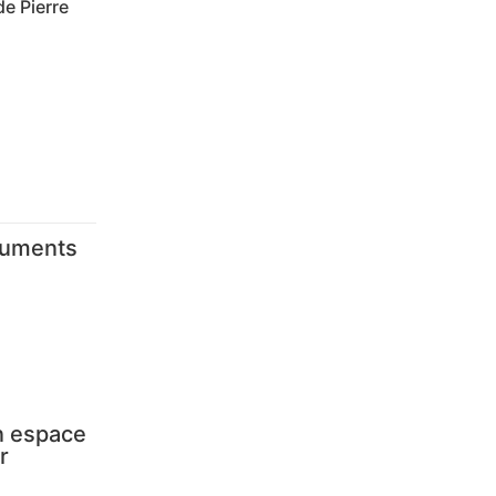
de Pierre
numents
Un espace
r