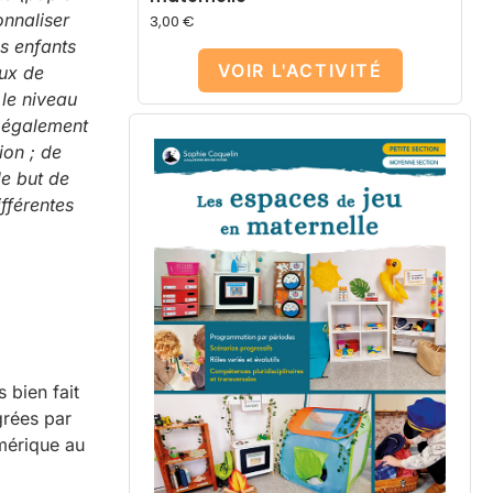
onnaliser
3,00
€
s enfants
VOIR L'ACTIVITÉ
eux de
 le niveau
nt également
on ; de
le but de
fférentes
 bien fait
grées par
umérique au