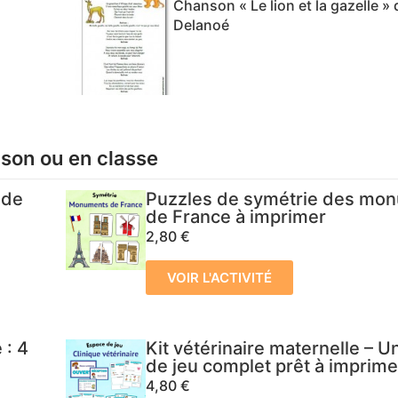
Chanson « Le lion et la gazelle » 
Delanoé
ison ou en classe
 de
Puzzles de symétrie des mo
de France à imprimer
2,80
€
VOIR L'ACTIVITÉ
 : 4
Kit vétérinaire maternelle – 
de jeu complet prêt à imprime
4,80
€