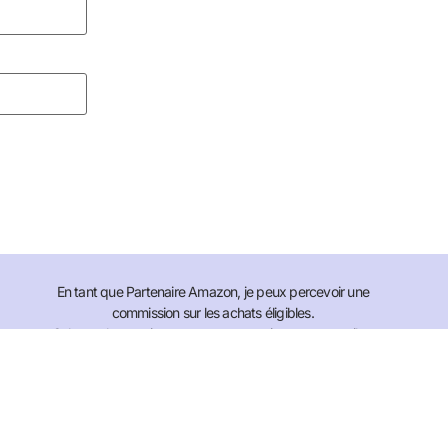
En tant que Partenaire Amazon, je peux percevoir une
commission sur les achats éligibles.
Cela ne change rien pour vous et soutient mon travail ❤️
Voir ma boutique Amazon