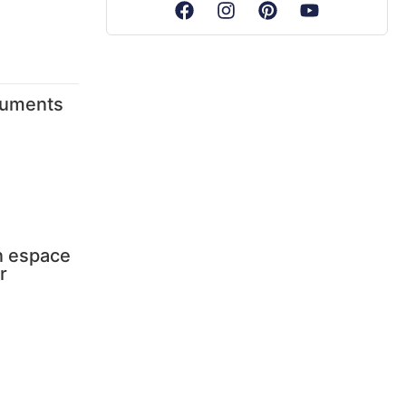
numents
Un espace
r