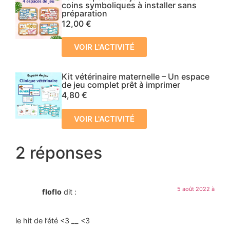
coins symboliques à installer sans
préparation
12,00
€
VOIR L'ACTIVITÉ
Kit vétérinaire maternelle – Un espace
de jeu complet prêt à imprimer
4,80
€
VOIR L'ACTIVITÉ
2 réponses
5 août 2022 à
floflo
dit :
le hit de l’été <3 __ <3