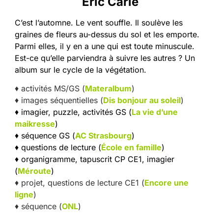
Eric Carle
C’est l’automne. Le vent souffle. Il soulève les
graines de fleurs au-dessus du sol et les emporte.
Parmi elles, il y en a une qui est toute minuscule.
Est-ce qu’elle parviendra à suivre les autres ? Un
album sur le cycle de la végétation.
♦ activités MS/GS (
Materalbum
)
♦ images séquentielles (
Dis bonjour au soleil
)
♦ imagier, puzzle, activités GS (
La vie d’une
maikresse
)
♦ séquence GS (
AC Strasbourg
)
♦ questions de lecture (
École en famille
)
♦ organigramme, tapuscrit CP CE1, imagier
(
Méroute
)
♦ projet, questions de lecture CE1 (
Encore une
ligne
)
♦ séquence (
ONL
)