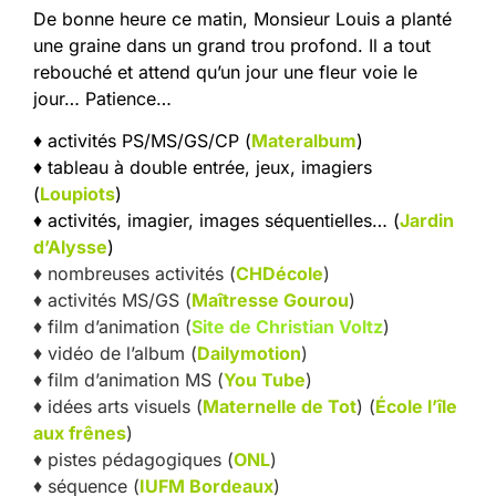
De bonne heure ce matin, Monsieur Louis a planté
une graine dans un grand trou profond. Il a tout
rebouché et attend qu’un jour une fleur voie le
jour… Patience…
♦ activités PS/MS/GS/CP (
Materalbum
)
♦ tableau à double entrée, jeux, imagiers
(
Loupiots
)
♦ activités, imagier, images séquentielles… (
Jardin
d’Alysse
)
♦ nombreuses activités (
CHDécole
)
♦ activités MS/GS (
Maîtresse Gourou
)
♦ film d’animation (
Site de Christian Voltz
)
♦ vidéo de l’album (
Dailymotion
)
♦ film d’animation MS (
You Tube
)
♦ idées arts visuels (
Maternelle de Tot
) (
École l’île
aux frênes
)
♦ pistes pédagogiques (
ONL
)
♦ séquence (
IUFM Bordeaux
)