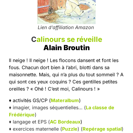
Lien d’affiliation Amazon
C
alinours se réveille
Alain Broutin
Il neige ! Il neige ! Les flocons dansent et font les
fous. Chacun dort bien à l’abri, blotti dans sa
maisonnette. Mais, qui n’a plus du tout sommeil ? A
qui sont ces yeux coquins ? Ces gentilles petites
oreilles ? « Ohé ! C’est moi, Calinours ! »
♦ activités GS/CP (
Materalbum
)
♦ imagier, images séquentielles… (
La classe de
Frédérique
)
♦ langage et EPS (
AC Bordeaux
)
♦ exercices maternelle (
Puzzle
) (
Repérage spatial
)