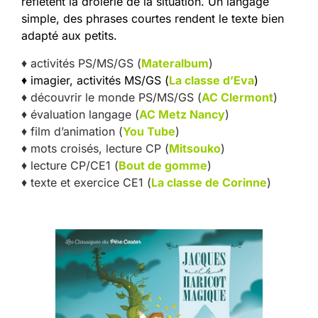
reflètent la drôlerie de la situation. Un langage
simple, des phrases courtes rendent le texte bien
adapté aux petits.
♦ activités PS/MS/GS (
Materalbum
)
♦ imagier, activités MS/GS (
La classe d’Eva
)
♦ découvrir le monde PS/MS/GS (
AC Clermont
)
♦ évaluation langage (
AC Metz Nancy
)
♦ film d’animation (
You Tube
)
♦ mots croisés, lecture CP (
Mitsouko
)
♦ lecture CP/CE1 (
Bout de gomme
)
♦ texte et exercice CE1 (
La classe de Corinne
)