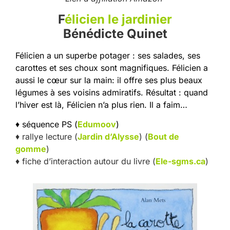
F
élicien le jardinier
Bénédicte Quinet
Félicien a un superbe potager : ses salades, ses
carottes et ses choux sont magnifiques. Félicien a
aussi le cœur sur la main: il offre ses plus beaux
légumes à ses voisins admiratifs. Résultat : quand
l’hiver est là, Félicien n’a plus rien. Il a faim…
♦ séquence PS (
Edumoov
)
♦ rallye lecture (
Jardin d’Alysse
) (
Bout de
gomme
)
♦ fiche d’interaction autour du livre (
Ele-sgms.ca
)