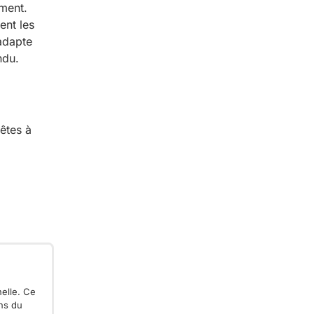
oment.
ent les
’adapte
ndu.
êtes à
nelle. Ce
ons du