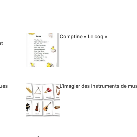
Comptine « Le coq »
et
ques
L’imagier des instruments de mu