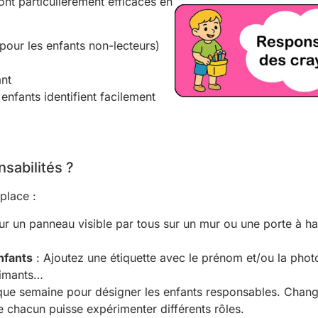
ont particulièrement efficaces en
our les enfants non-lecteurs)
ant
enfants identifient facilement
sabilités ?
place :
sur un panneau visible par tous sur un mur ou une porte à h
nfants
: Ajoutez une étiquette avec le prénom et/ou la phot
aimants…
e semaine pour désigner les enfants responsables. Chang
chacun puisse expérimenter différents rôles.