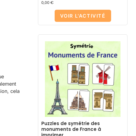
0,00
€
VOIR L'ACTIVITÉ
ue
eulement
ion, cela
Puzzles de symétrie des
monuments de France à
imprimer