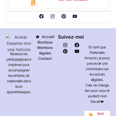
Suivez-moi
Accueil
Boutique
En tant que
Mentions
Partenaire
légales
Ressources
Amazon, je peux
Contact
pédagogiques à
percevoir une
imprimer pour
commission sur
accompagner
les achats
les enfants de
éligibles.
maternelle dans
Cela ne change
leurs
rien pour vous et
apprentissages.
soutient mon
travail ❤️
Voir