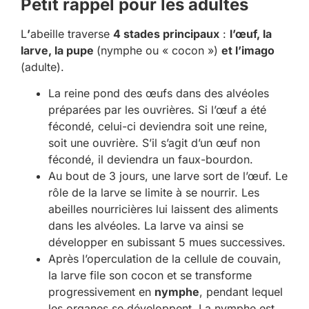
Petit rappel pour les adultes
L
’
abeille traverse
4 stades principaux
:
l’œuf, la
larve, la pupe
(nymphe ou « cocon »)
et l’imago
(adulte).
La reine pond des œufs dans des alvéoles
préparées par les ouvrières. Si l’œuf a été
fécondé, celui-ci deviendra soit une reine,
soit une ouvrière. S’il s’agit d’un œuf non
fécondé, il deviendra un faux-bourdon.
Au bout de 3 jours, une larve sort de l’œuf. Le
rôle de la larve se limite à se nourrir. Les
abeilles nourricières lui laissent des aliments
dans les alvéoles. La larve va ainsi se
développer en subissant 5 mues successives.
Après l’operculation de la cellule de couvain,
la larve file son cocon et se transforme
progressivement en
nymphe
, pendant lequel
les organes se développent. La nymphe est