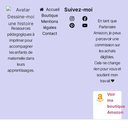
Suivez-moi
Accueil
Boutique
En tant que
Mentions
Partenaire
légales
Ressources
Amazon, je peux
Contact
pédagogiques à
percevoir une
imprimer pour
commission sur
accompagner
les achats
les enfants de
éligibles.
maternelle dans
Cela ne change
leurs
rien pour vous et
apprentissages.
soutient mon
travail ❤️
Voir
ma
boutique
Amazon