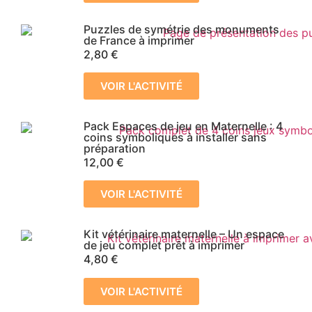
Puzzles de symétrie des monuments
de France à imprimer
2,80
€
VOIR L'ACTIVITÉ
Pack Espaces de jeu en Maternelle : 4
coins symboliques à installer sans
préparation
12,00
€
VOIR L'ACTIVITÉ
Kit vétérinaire maternelle – Un espace
de jeu complet prêt à imprimer
4,80
€
VOIR L'ACTIVITÉ