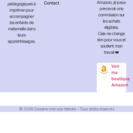
Amazon, je peux
Contact
pédagogiques à
percevoir une
imprimer pour
commission sur
accompagner
les achats
les enfants de
éligibles.
maternelle dans
Cela ne change
leurs
rien pour vous et
apprentissages.
soutient mon
travail ❤️
Voir
ma
boutique
Amazon
© 2026 Dessine-moi une histoire – Tous droits réservés