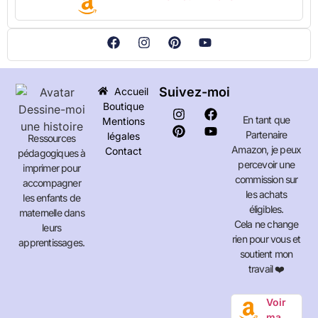
Suivez-moi
Accueil
Boutique
En tant que
Mentions
Partenaire
légales
Ressources
Amazon, je peux
Contact
pédagogiques à
percevoir une
imprimer pour
commission sur
accompagner
les achats
les enfants de
éligibles.
maternelle dans
Cela ne change
leurs
rien pour vous et
apprentissages.
soutient mon
travail ❤️
Voir
ma