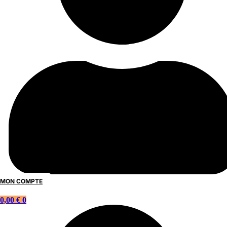
MON COMPTE
0,00
€
0