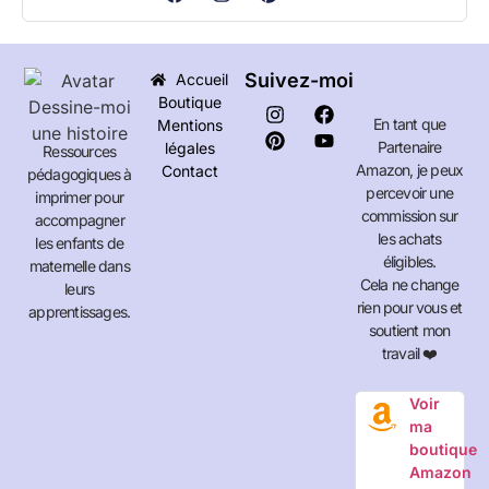
Suivez-moi
Accueil
Boutique
En tant que
Mentions
Partenaire
légales
Ressources
Amazon, je peux
Contact
pédagogiques à
percevoir une
imprimer pour
commission sur
accompagner
les achats
les enfants de
éligibles.
maternelle dans
Cela ne change
leurs
rien pour vous et
apprentissages.
soutient mon
travail ❤️
Voir
ma
boutique
Amazon