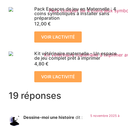
Pack Espaces de jeu en Maternelle : 4
coins symboliques à installer sans
préparation
12,00
€
VOIR L'ACTIVITÉ
Kit vétérinaire maternelle – Un espace
de jeu complet prêt à imprimer
4,80
€
VOIR L'ACTIVITÉ
19 réponses
5 novembre 2025 à
Dessine-moi une histoire
dit :